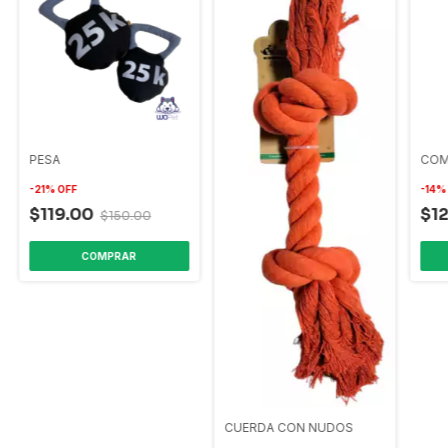
PESA
COM
-
21
%
OFF
-
14
$119.00
$1
$150.00
COMPRAR
CUERDA CON NUDOS