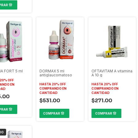
A FORT 5 ml
DORMAX 5 ml
OFTAVITAM A vitamina
antiglaucomatoso
A 10 g
20% OFF
HASTA 20% OFF
HASTA 20% OFF
ANDO EN
COMPRANDO EN
COMPRANDO EN
DAD
CANTIDAD
CANTIDAD
3.00
$531.00
$271.00
DO