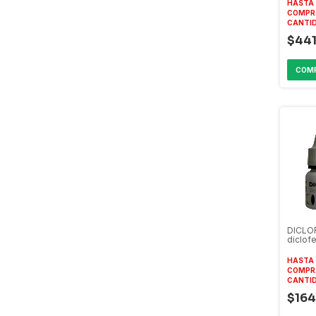
HASTA 
COMPR
CANTI
$441
DICLO
diclof
oftálm
HASTA 
COMPR
CANTI
$164