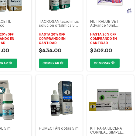
CETIL
TACROSAN tacrolimus
NUTRALUB VET
ico
solución oftálmica 5
Advance 10ml.
ml
Humecta, nutre y
protege los ojos
20% OFF
HASTA 20% OFF
HASTA 20% OFF
contra los efectos de
ANDO EN
COMPRANDO EN
COMPRANDO EN
los rayos UV
DAD
CANTIDAD
CANTIDAD
.00
$434.00
$302.00
L 5 ml
HUMECTÁN gotas 5 ml
KIT PARA ÚLCERA
CORNEAL SIMPLE