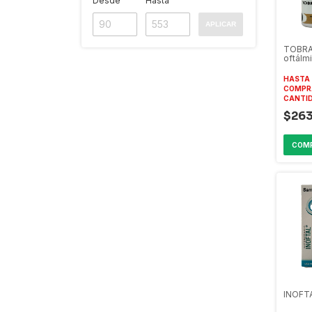
Desde
Hasta
APLICAR
TOBRA
oftálm
HASTA 
COMPR
CANTI
$263
INOFTA