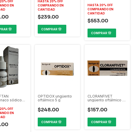
Tobracetil, Dicloftan,
20% OFF
HASTA 20% OFF
Oftavitam A
HASTA 20% OFF
ANDO EN
COMPRANDO EN
COMPRANDO EN
DAD
CANTIDAD
CANTIDAD
.00
$239.00
$553.00
FTAN
OPTIDOX ungüento
CLORANFIVET
enaco sódico
oftálmico 5 g
ungüento oftálmico 5
ico 5 ml
g
$248.00
$157.00
20% OFF
ANDO EN
DAD
.00