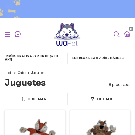
0
ENVÍOS GRATIS A PARTIR DE $799
ENTREGA DE 3 A 7 DÍAS HÁBILES
MXN
Inicio
>
Gatos
>
Juguetes
Juguetes
8 productos
ORDENAR
FILTRAR