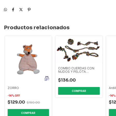
Productos relacionados
COMBO CUERDAS CON
NUDOS Y PELOTA
multicolor
$136.00
ZORRO
Ardil
-
14
%
OFF
-
14
$129.00
$1
$150.00