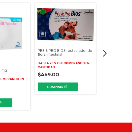
AGOTADO
PRE & PRO BIOS restaurador de
flora intestinal
HASTA 20% OFF
COMPRANDO EN
CANTIDAD
0 mg
$459.00
OMPRANDO EN
PREDNILETAS 5 
$195.00