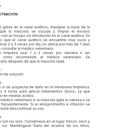
s
STRACIÓN:
0 gotas en el canal auditivo, masajear la base de la
r que la mascota se sacuda y limpiar el exceso
on un hisopo sin introducirlo en el canal auditivo. En
os que el canal auditivo se encuentre muy sucio y
icar 2 o 3 veces por día, no utilizar por más de 7 días
 consultar al médico veterinario.
e limpieza usar 1 a 2 veces por semana o tan
e como recomiende el médico veterinario. Se
izarlo después de que la mascota nade.
:
ml de solución
:
e si se sospecha de daño en la membrana timpánica.
 4 horas para aplicar tratamientos óticos, ya que
an en medios ácidos.
 médico veterinario si la mascota agita la cabeza o se
 frecuentemente. Si el enrojecimiento e irritación se
siste descontinuar su uso.
:
to con los ojos. Consérvese en un lugar fresco, seco y
a luz. Manténgase fuera del alcance de los niños.