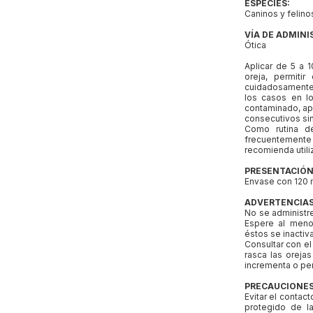
ESPECIES:
Caninos y felino
VÍA DE ADMINI
Ótica
Aplicar de 5 a 1
oreja, permiti
cuidadosamente c
los casos en l
contaminado, apl
consecutivos sin
Como rutina d
frecuentement
recomienda util
PRESENTACIÓN
Envase con 120 
ADVERTENCIAS
No se administr
Espere al menos
éstos se inactiv
Consultar con el
rasca las orejas
incrementa o per
PRECAUCIONES
Evitar el contac
protegido de l