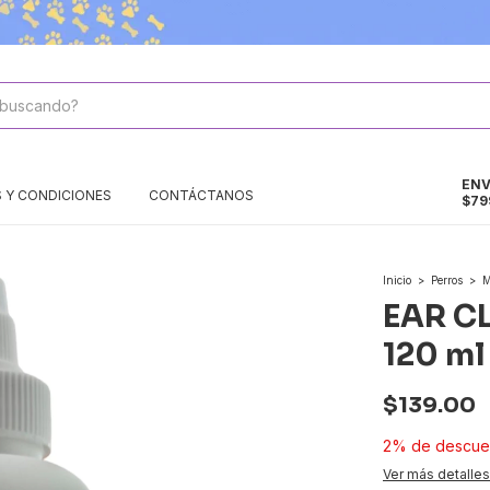
ENV
 Y CONDICIONES
CONTÁCTANOS
$79
Inicio
>
Perros
>
M
EAR C
120 ml
$139.00
2% de descue
Ver más detalles