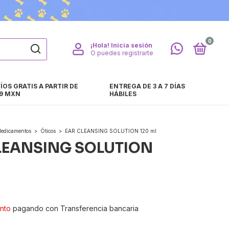
0
¡Hola!
Inicia sesión
O puedes registrarte
ÍOS GRATIS A PARTIR DE
ENTREGA DE 3 A 7 DÍAS
9 MXN
HÁBILES
edicamentos
>
Óticos
>
EAR CLEANSING SOLUTION 120 ml
LEANSING SOLUTION
nto
pagando con Transferencia bancaria