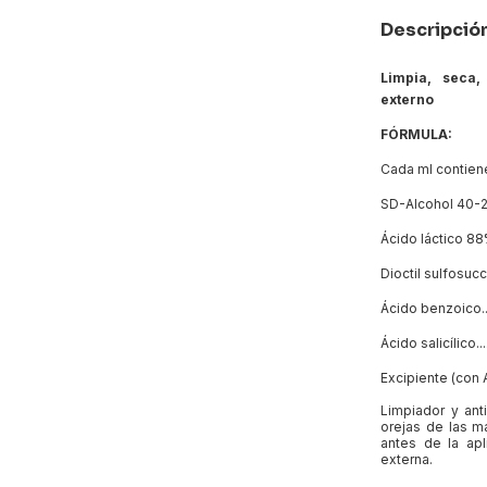
Descripció
Limpia, seca,
externo
FÓRMULA:
Cada ml contien
SD-Alcohol 40-2 (alc
Ácido láctico 88%.......
Dioctil sulfosuccina
Ácido benzoico...........
Ácido salicílico...........
Excipiente (con Aloe v
Limpiador y anti
orejas de las m
antes de la apl
externa.