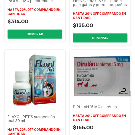
INODIL 1 MG pimobendan
FIPRODERM 0.67 ml. Pipeta
para gatos y perros pequeños
HASTA 20% OFF
COMPRANDO EN
HASTA 20% OFF
COMPRANDO EN
CANTIDAD
CANTIDAD
$314.00
$135.00
DIRULÁN 15 MG diurético
HASTA 20% OFF
COMPRANDO EN
FLAXOL PET'S suspensión
CANTIDAD
oral 30 ml
$166.00
HASTA 20% OFF
COMPRANDO EN
CANTIDAD