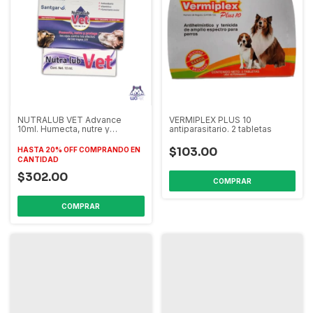
NUTRALUB VET Advance
VERMIPLEX PLUS 10
10ml. Humecta, nutre y
antiparasitario. 2 tabletas
protege los ojos contra los
efectos de los rayos UV
$103.00
HASTA 20% OFF
COMPRANDO EN
CANTIDAD
$302.00